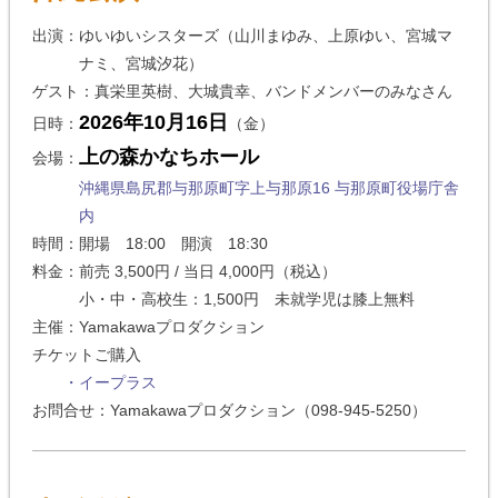
出演：ゆいゆいシスターズ（山川まゆみ、上原ゆい、宮城マ
ナミ、宮城汐花）
ゲスト：真栄里英樹、大城貴幸、バンドメンバーのみなさん
2026年10月16日
日時：
（金）
上の森かなちホール
会場：
沖縄県島尻郡与那原町字上与那原16 与那原町役場庁舎
内
時間：開場 18:00 開演 18:30
料金：前売 3,500円 / 当日 4,000円（税込）
小・中・高校生：1,500円 未就学児は膝上無料
主催：Yamakawaプロダクション
チケットご購入
・イープラス
お問合せ：Yamakawaプロダクション（098-945-5250）