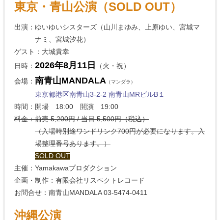
東京・青山公演（SOLD OUT）
出演：ゆいゆいシスターズ（山川まゆみ、上原ゆい、宮城マ
ナミ、宮城汐花）
ゲスト：大城貴幸
2026年8月11日
日時：
（火・祝）
南青山MANDALA
会場：
（マンダラ）
東京都港区南青山3-2-2 南青山MRビルB１
時間：開場 18:00 開演 19:00
料金：前売 5,200円 / 当日 5,500円（税込）
（入場時別途ワンドリンク700円が必要になります。入
場整理番号あります。）
SOLD OUT
主催：Yamakawaプロダクション
企画・制作：有限会社リスペクトレコード
お問合せ：南青山MANDALA 03-5474-0411
沖縄公演