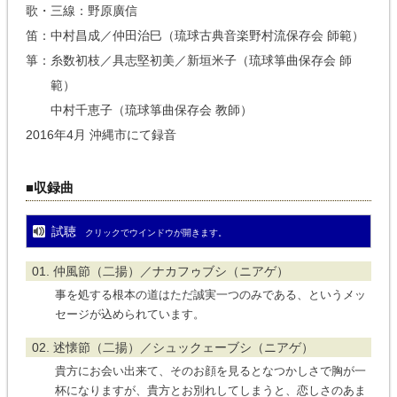
歌・三線：野原廣信
笛：中村昌成／仲田治巳（琉球古典音楽野村流保存会 師範）
箏：糸数初枝／具志堅初美／新垣米子（琉球箏曲保存会 師
範）
中村千恵子（琉球箏曲保存会 教師）
2016年4月 沖縄市にて録音
■収録曲
試聴
クリックでウインドウが開きます。
01. 仲風節（二揚）／ナカフゥブシ（ニアゲ）
事を処する根本の道はただ誠実一つのみである、というメッ
セージが込められています。
02. 述懐節（二揚）／シュックェーブシ（ニアゲ）
貴方にお会い出来て、そのお顔を見るとなつかしさで胸が一
杯になりますが、貴方とお別れしてしまうと、恋しさのあま