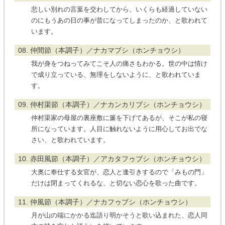
悲しい別れの言葉を交わしてから、いくらも経過していない
のにもうあの日の事が昔になってしまったのか、と歌われて
います。
08. 仲間節（本調子）／ナカマブシ（ホンチョウシ）
我が身をつねってみてこそ人の痛さもわかる。世の中は情け
で成り立っている、無理をしないように、と歌われていま
す。
09. 仲村渠節（本調子）／ナカンカリブシ（ホンチョウシ）
仲村渠家の母屋の裏座敷に簾を下げてあるが、そこが私の寝
所になっています。人目に触れないように用心してお出でな
さい、と歌われています。
10. 赤田風節（本調子）／アカタフゥブシ（ホンチョウシ）
大奥に奉仕する女官が、恋人と逢引きするので「みもの門」
だけは閉まってくれるな、と切ない恋心を歌った曲です。
11. 仲風節（本調子）／ナカフゥブシ（ホンチョウシ）
月が山の端にかかる迄語り明かそうと歌い込まれた、恋人同