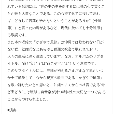
れている歌詞には、“世の中の事を処するには誠の心で貫くこ
とが最も大事なことである。この心持で凡てに接して居れ
ば、どうして言葉が合わないということがあろうか”（仲風
節））と言った内容があるなど、現代に於いても十分通用す
る歌詞です。
また本作収録の「かぎやで風節」は沖縄では歌われない日が
ない程、結婚式などあらゆる種類の祝宴で歌われており、
人々の生活に深く浸透しています。なお、アルバムのサブタ
イトル、“命ど宝どう”は“命こそ宝だよ”という意味です。
このサブタイトルには、沖縄が抱えるさまざまな問題がいつ
か全て解決して、心から祝賀の歌曲である「かぎやで風節」
を歌い踊りたいとの思いと、沖縄の古くからの格言である“命
ど宝どう”こそ琉球古典音楽が持つ精神性の大切な一つであ る
ことからつけられました。
■演奏