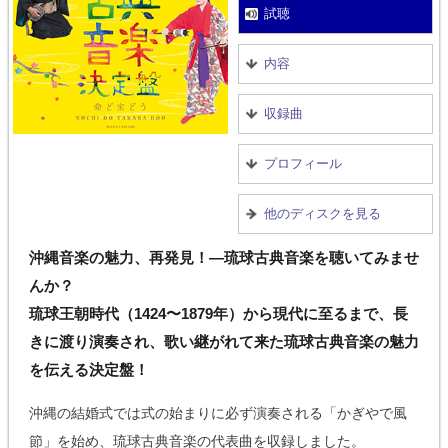
試聴
内容
収録曲
プロフィール
他のディスクを見る
沖縄音楽の魅力、再発見！—琉球古典音楽を聴いてみませ
んか？
琉球王朝時代（1424〜1879年）から現代に至るまで、長
きに渡り演奏され、歌い継がれて来た琉球古典音楽の魅力
を伝える決定盤！
沖縄の結婚式では式の始まりに必ず演奏される「かぎやで風
節」を始め、琉球古典音楽の代表曲を収録しました。