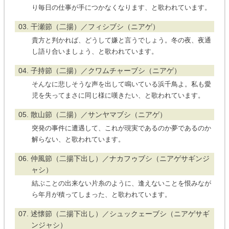
り毎日の仕事が手につかなくなります、と歌われています。
03. 干瀬節（二揚）／フィシブシ（ニアゲ）
貴方と判かれば、どうして嫌と言うでしょう。冬の夜、夜通
し語り合いましょう、と歌われています。
04. 子持節（二揚）／クワムチャーブシ（ニアゲ）
そんなに悲しそうな声を出して鳴いている浜千鳥よ。私も愛
児を失ってまさに同じ様に嘆きたい、と歌われています。
05. 散山節（二揚）／サンヤマブシ（ニアゲ）
突発の事件に遭遇して、これが現実であるのか夢であるのか
解らない、と歌われています。
06. 仲風節（二揚下出し）／ナカフゥブシ（ニアゲサギンジ
ャシ）
結ぶことの出来ない片糸のように、逢えないことを恨みなが
ら年月が積ってしまった、と歌われています。
07. 述懐節（二揚下出し）／シュックェーブシ（ニアゲサギ
ンジャシ）