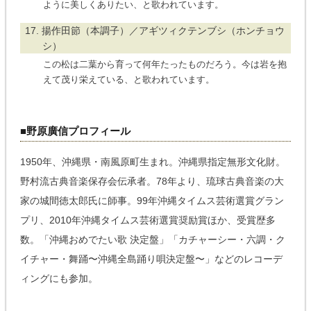
ように美しくありたい、と歌われています。
17. 揚作田節（本調子）／アギツィクテンブシ（ホンチョウ
シ）
この松は二葉から育って何年たったものだろう。今は岩を抱
えて茂り栄えている、と歌われています。
■野原廣信プロフィール
1950年、沖縄県・南風原町生まれ。沖縄県指定無形文化財。
野村流古典音楽保存会伝承者。78年より、琉球古典音楽の大
家の城間徳太郎氏に師事。99年沖縄タイムス芸術選賞グラン
プリ、2010年沖縄タイムス芸術選賞奨励賞ほか、受賞歴多
数。「沖縄おめでたい歌 決定盤」「カチャーシー・六調・ク
イチャー・舞踊〜沖縄全島踊り唄決定盤〜」などのレコーデ
ィングにも参加。