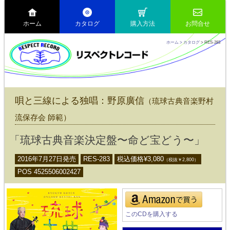
ホーム
カタログ
購入方法
お問合せ
ホーム
> カタログ
> RES-283
唄と三線による独唱：野原廣信
（琉球古典音楽野村
流保存会 師範）
「琉球古典音楽決定盤〜命ど宝どう〜」
2016年7月27日発売
RES-283
税込価格¥
3,080
（税抜￥
2,800
）
POS 4525506002427
このCDを購入する