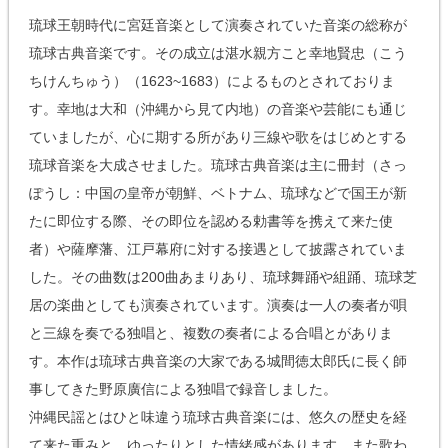
琉球王朝時代に宮廷音楽として演奏されていた音楽の総称が
琉球古典音楽です。その成立は湛水親方こと幸地賢忠（こう
ちけんちゅう）（1623~1683）によるものとされておりま
す。幸地は大和（沖縄から見て内地）の音楽や芸能にも通じ
ていましたが、心に期する所があり三線や歌をはじめとする
琉球音楽を大成させました。琉球古典音楽は主に冊封（さっ
ぽうし：中国の皇帝が朝鮮、ベトナム、琉球などで国王が新
たに即位する際、その即位を認める勅書等を携えて来た使
者）や薩摩藩、江戸幕府に対する接遇として披露されていま
した。その曲数は200曲あまりあり、琉球舞踊や組踊、琉球芝
居の楽曲としても演奏されています。演奏は一人の奏者が唄
と三線を奏でる独唱と、複数の奏者による合唱とがありま
す。本作は琉球古典音楽の大家である城間徳太郎氏に長く師
事してきた野原廣信による独唱で録音しました。
沖縄民謡とはひと味違う琉球古典音楽には、悠久の歴史を経
て来た重みと、ゆったりとした情緒感があります。また歌わ