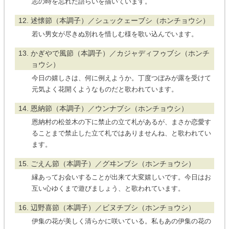
志の時を忘れた語らいを描いています。
12. 述懐節（本調子）／シュックェーブシ（ホンチョウシ）
若い男女が尽きぬ別れを惜しむ様を歌い込んでいます。
13. かぎやで風節（本調子）／カジャディフゥブシ（ホンチ
ョウシ）
今日の嬉しさは、何に例えようか。丁度つぼみが露を受けて
元気よく花開くようなものだと歌われています。
14. 恩納節（本調子）／ウンナブシ（ホンチョウシ）
恩納村の松並木の下に禁止の立て札があるが、まさか恋愛す
ることまで禁止した立て札ではありませんね、と歌われてい
ます。
15. ごえん節（本調子）／グヰンブシ（ホンチョウシ）
縁あってお会いすることが出来て大変嬉しいです。今日はお
互い心ゆくまで遊びましょう、と歌われています。
16. 辺野喜節（本調子）／ビヌチブシ（ホンチョウシ）
伊集の花が美しく清らかに咲いている。私もあの伊集の花の