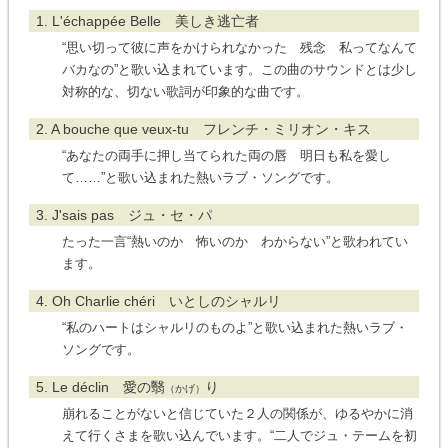
1. L'échappée Belle 美しき逃亡者
“思い切って彼に声をかけられなかった 残念 私ってなんて
バカなの”と歌い込まれています。この曲のサウンドとは少し
対称的な、切ない歌詞が印象的な曲です。
2. A bouche que veux-tu フレンチ・ミリオン・キス
“あなたの両手に押し当てられた両の唇 明日も私を愛し
て……”と歌い込まれた熱いラブ・ソングです。
3. J'sais pas ジュ・セ・パ
たった一言“熱いのか 怖いのか わからない”と歌われてい
ます。
4. Oh Charlie chéri いとしのシャルリ
“私のハートはシャルリのものよ”と歌い込まれた熱いラブ・
ソングです。
5. Le déclin 愛の翳
り
（かげ）
崩れることがないと信じていた２人の関係が、ゆるやかに消
えて行くさまを歌い込んでいます。“二人でジュ・テームを初