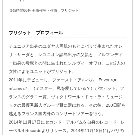
収録時間66分 全曲作詞・作曲：ブリジット
ブリジット プロフィール
チュニジア出身のユダヤ人両親のもとにパリで生まれたオレ
リ・サーダと、レユニオン諸島出身の父親と、ノルマンディ
ー出身の母親との間に生まれたシルヴィ・オワロ。この2人の
女性によるユニットがブリジット。
2011年にデビューし、ファースト・アルバム「Et vous,tu
m'aimes?」（ミスター、私を愛している？）が大ヒット。フ
ランスのグラニー賞、ヴィクトワール・ドゥ・ラ・ミュージ
ックの最優秀新人グループ賞に選ばれる。その後、250日間を
越えるフランス国内外のコンサートツアーを行う。
2014年11月17日にセカンド・アルバムを自身のレコード・レ
ーベルB.Recordsよりリリース。2014年11月19日にはパリの