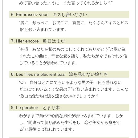
めて言い合ったように また言ってくれるかしら？”
6. Embrassez vous キスし合いなさい
“唇に 頬っぺに おでこに 首筋に たくさんのキスとビス
を”と歌い込まれています。
7. Hier encore 昨日はまだ
“神様 あなたを私のものにしてくれてありがとう”と歌い込
まれたこの曲は、幸せな愛を語り、私たちが今でもそれを信
じていることが歌われています。
8. Les filles ne pleurent pas 涙を見せない娘たち
“Oh 自分はどこにでもいるような男の子 何も恐れない
どこにでもいるような男の子”と歌い込まれています。こんな
僕には娘たちは涙を流さないのでしょうか？
9. Le perchoir とまり木
わがままで自己中心的な男性が歌い込まれています。しか
し、“間違って切り詰めた生活をし 恋や美女から身を守
る”と最後には歌われています。