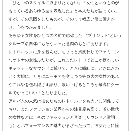
「ひとつのスタイルに収まりたくない」「女性というものが
もっているあらゆる面を表現した」と本人たちが語っていま
すが、その意図をしたものが、そのまま幅広い層に訴えか
け、心をつかみました。
あらゆる女性をひとつの名前で総称した、“ブリジット”という
グループ名自体にもそういった意図のもとにあります。
レトロルックに身を包んだ、ちょっと風変わりでフェミニン
なオトナの女性ふたりが、これまたレトロでどこか懐かしい
キャッチーなサウンドに載せて、ときに繊細に、ときにきわ
どく大胆に、ときにユーモアを交えつつ等身大の女性のあれ
やこれやを包み隠さず語り、歌い上げるところが最高にクー
ルでかっこいい！となりました。
アルバムの人気は彼女たちのレトロルックも大いに関係して
おり、またファッション業界からの注目度も高く、若い世代
の女性などは、そのファッションと音楽（サウンドと歌詞
も）とパフォーマンスの魅力がまざった形で、彼女たちに憧