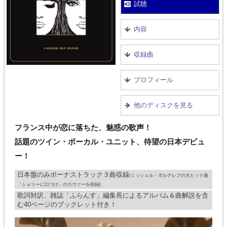
試聴
内容
収録曲
プロフィール
他のディスクを見る
フランス中が恋に落ちた、魅惑の歌声！
話題のツイン・ボーカル・ユニット、待望の日本デビュ
ー！
日本盤のみボーナストラック３曲収録
(ミッシェル・ポルナレフの大ヒット曲
「シェリーに口づけ」のカヴァーを収録)
歌詞対訳、雑誌「ふらんす」編集長によるアルバム＆曲解説を含
む40ページのブックレット付き！