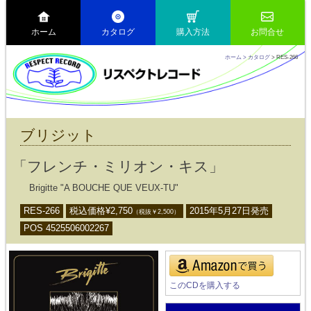
ホーム
カタログ
購入方法
お問合せ
ホーム
> カタログ
> RES-266
ブリジット
「フレンチ・ミリオン・キス」
Brigitte "A BOUCHE QUE VEUX-TU"
RES-266
税込価格¥
2,750
2015年5月27日発売
（税抜￥
2,500
）
POS 4525506002267
このCDを購入する