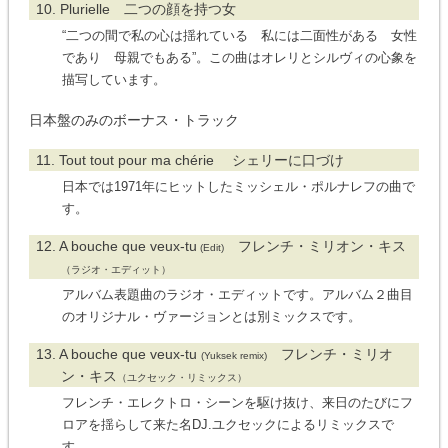
10. Plurielle 二つの顔を持つ女
“二つの間で私の心は揺れている 私には二面性がある 女性
であり 母親でもある”。この曲はオレリとシルヴィの心象を
描写しています。
日本盤のみのボーナス・トラック
11. Tout tout pour ma chérie シェリーに口づけ
日本では1971年にヒットしたミッシェル・ポルナレフの曲で
す。
12. A bouche que veux-tu
フレンチ・ミリオン・キス
(Edit)
（ラジオ・エディット）
アルバム表題曲のラジオ・エディットです。アルバム２曲目
のオリジナル・ヴァージョンとは別ミックスです。
13. A bouche que veux-tu
フレンチ・ミリオ
(Yuksek remix)
ン・キス
（ユクセック・リミックス）
フレンチ・エレクトロ・シーンを駆け抜け、来日のたびにフ
ロアを揺らして来た名DJ.ユクセックによるリミックスで
す。