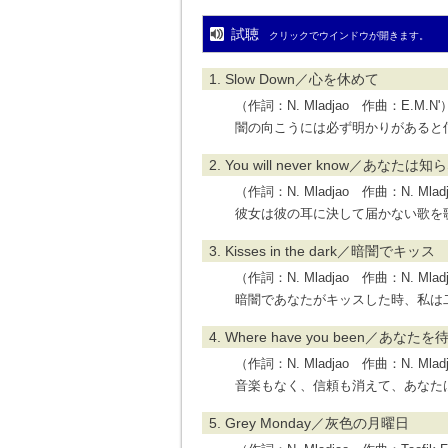
試聴
クリックでウインドウが開きます。
1. Slow Down／心を休めて
（作詞：N. Mladjao 作曲：E.M.N'
闇の向こうには必ず明かりがあると
2. You will never know／あなたは
（作詞：N. Mladjao 作曲：N. Mladjao
彼女は彼の耳に決して届かない歌を
3. Kisses in the dark／暗闇でキッス
（作詞：N. Mladjao 作曲：N. Mladja
暗闇であなたがキッスした時、私は
4. Where have you been／あな
（作詞：N. Mladjao 作曲：N. Mladja
音楽もなく、信頼も消えて、あなた
5. Grey Monday／灰色の月曜日