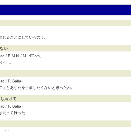
）
信じることにしているのよ。
知らない
 / E.M.N' / M. N'Gom）
歌う……
o / F. Baha）
二度とあなたを手放したくないと思ったわ。
たを待ち続けて
o / F. Baha）
は去って行った。