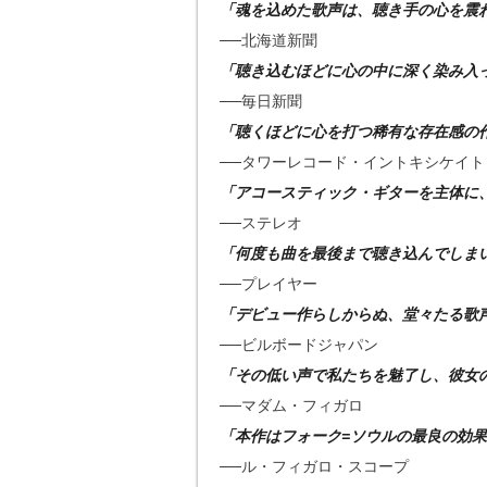
「魂を込めた歌声は、聴き手の心を震
──北海道新聞
「聴き込むほどに心の中に深く染み入
──毎日新聞
「聴くほどに心を打つ稀有な存在感の
──タワーレコード・イントキシケイト
「アコースティック・ギターを主体に
──ステレオ
「何度も曲を最後まで聴き込んでしま
──プレイヤー
「デビュー作らしからぬ、堂々たる歌
──ビルボードジャパン
「その低い声で私たちを魅了し、彼女
──マダム・フィガロ
「本作はフォーク=ソウルの最良の効
──ル・フィガロ・スコープ