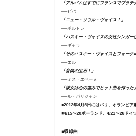
「アルバムはすでにフランスでプラチ
──ビバ
「ニュー・ソウル・ヴォイス！」
──ポルトレ
「ハスキー・ヴォイスの女性シンガー
──ギャラ
「そのハスキー・ヴォイスとフォーク
──エル
「音楽の宝石！」
──ミス・エベーヌ
「彼女は心の痛みでヒット曲を作った
──ル・パリジャン
■2012年4月5日にはパリ、オランピ
■4/15〜20ポーランド、4/21〜28
■収録曲