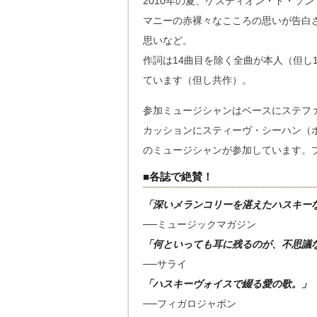
2010年の夏、ケスティオン・ド・ソ
マニーの赤裸々なこころの思いが告白
思いなど。
作詞は14曲目を除く全曲が本人（但し12、1
ています（但し共作）。
参加ミュージシャンはベースにステフ
カッションにスティーヴ・シーハン（
のミュージシャンが参加しています。
■各誌で絶賛！
「深いメランコリーを湛えたハスキー
──ミュージックマガジン
「何といっても耳に残るのが、不思議
──サライ
「ハスキーヴォイスで綴る愛の歌。」
──フィガロジャポン