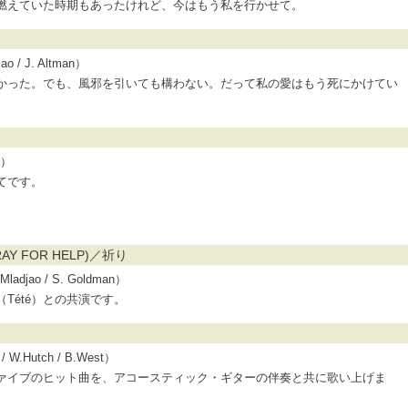
燃えていた時期もあったけれど、今はもう私を行かせて。
 / J. Altman）
かった。でも、風邪を引いても構わない。だって私の愛はもう死にかけてい
é）
てです。
PRAY FOR HELP)／祈り
adjao / S. Goldman）
Tété）との共演です。
 W.Hutch / B.West）
ァイブのヒット曲を、アコースティック・ギターの伴奏と共に歌い上げま