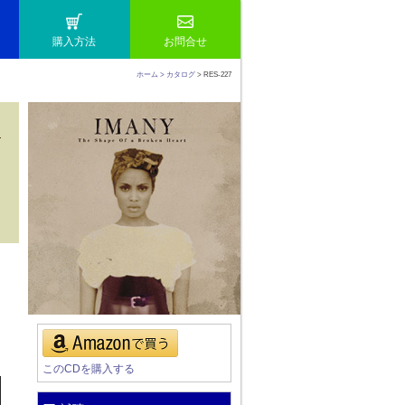
購入方法
お問合せ
ホーム
> カタログ
> RES-227
このCDを購入する