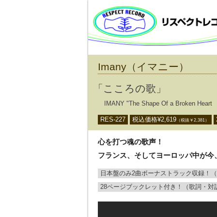
Imany（イマニー）
「こころの歌」
IMANY "The Shape Of a Broken Heart
RES-227
税込価格¥
2,619
（税抜￥
2,381
）
心を打つ魂の歌声！
フランス、そしてヨーロッパ中が今
日本盤のみ2曲ボーナストラック収録！
28ページブックレット付き！（歌詞・対