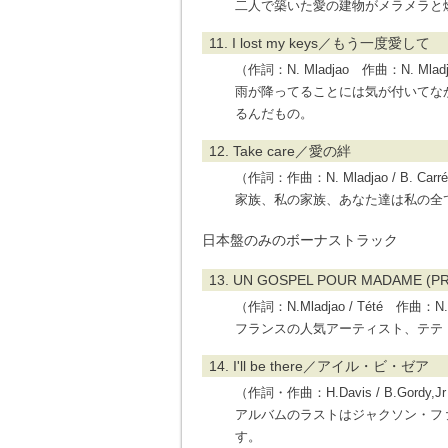
二人で築いた愛の建物がメラメラと
11. I lost my keys／もう一度愛して
（作詞：N. Mladjao 作曲：N. Mladjao
雨が降ってることには気が付いてな
るんだもの。
12. Take care／愛の絆
（作詞：作曲：N. Mladjao / B. Carr
家族、私の家族、あなた達は私の全
日本盤のみのボーナストラック
13. UN GOSPEL POUR MADAME (
（作詞：N.Mladjao / Tété 作曲：N.Ml
フランスの人気アーティスト、テテ（
14. I'll be there／アイル・ビ・ゼア
（作詞・作曲：H.Davis / B.Gordy,Jr /
アルバムのラストはジャクソン・フ
す。