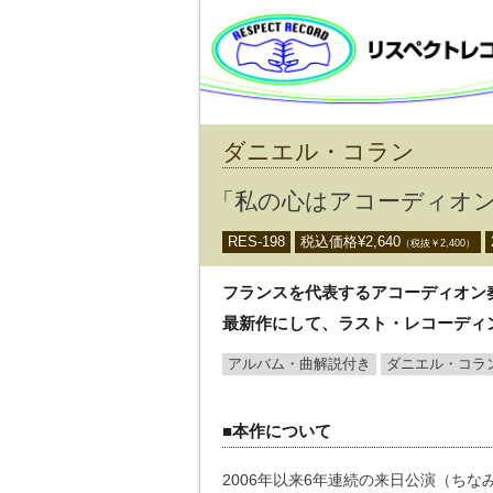
ダニエル・コラン
「私の心はアコーディオ
RES-198
税込価格¥
2,640
（税抜￥
2,400
）
フランスを代表するアコーディオン
最新作にして、ラスト・レコーディ
アルバム・曲解説付き
ダニエル・コラ
■本作について
2006年以来6年連続の来日公演（ちな