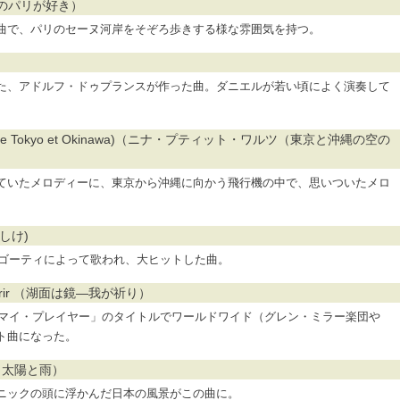
i （5月のパリが好き）
曲で、パリのセーヌ河岸をそぞろ歩きする様な雰囲気を持つ。
た、アドルフ・ドゥプランスが作った曲。ダニエルが若い頃によく演奏して
le ciel entre Tokyo et Okinawa)（ニナ・プティット・ワルツ（東京と沖縄の空の
ていたメロディーに、東京から沖縄に向かう飛行機の中で、思いついたメロ
くはしけ)
・ゴーティによって歌われ、大ヒットした曲。
 de mourir （湖面は鏡—我が祈り）
「マイ・プレイヤー」のタイトルでワールドワイド（グレン・ミラー楽団や
ト曲になった。
ャポン、太陽と雨）
ニックの頭に浮かんだ日本の風景がこの曲に。