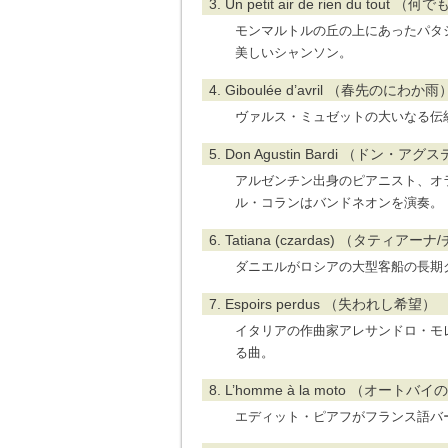
3. Un petit air de rien du tout 
モンマルトルの丘の上にあったパタ
美しいシャンソン。
4. Giboulée d’avril （春先のにわか雨
ヴァルス・ミュゼットの大いなる伝
5. Don Agustin Bardi （ドン
アルゼンチン出身のピアニスト、オ
ル・コランはバンドネオンを演奏。
6. Tatiana (czardas) （タティ
ダニエルがロシアの大型客船の長期
7. Espoirs perdus （失われし希望）
イタリアの作曲家アレサンドロ・モ
る曲。
8. L’homme à la moto （オートバ
エディット・ピアフがフランス語バ