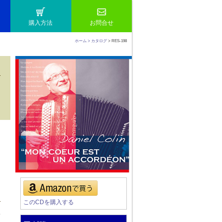
購入方法
お問合せ
ホーム
> カタログ
> RES-198
このCDを購入する