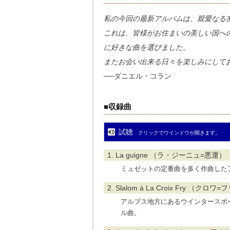
私の今回の最新アルバムは、親愛なる
これは、皆様がお住まいの美しい国へ
に好きな曲を選びました。
またお会い出来る日々を楽しみにして
──ダニエル・コラン
■収録曲
試聴
クリックでウインドウが開きます。
1. La guigne （ラ・ジーニュ=悪運）
ミュゼットの定番曲を多く作曲した
2. Slalom à La Croix Fry （
アルプス地方にあるウインタースポ
ル曲。