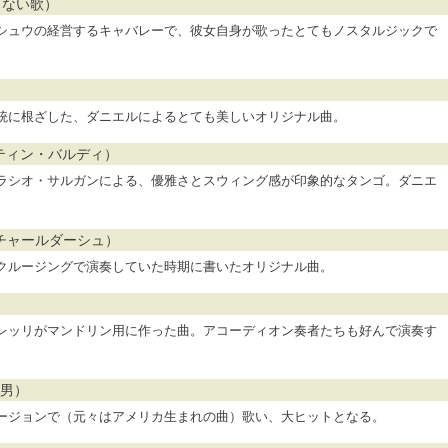
（何でもない歌）
シュウの経営するキャバレーで、彼女自身が歌ったとてもノスタルジックで
）
統に根ざした、ダニエルによるとても美しいオリジナル曲。
・アグスティン・バルディ）
ラシオ・サルガンによる、優雅さとスウィング感が印象的なタンゴ。ダニエ
アーナ/チャールダーシュ）
クルージングで演奏していた時期に書いたオリジナル曲。
レッリがマンドリン用に作った曲。アコーディオン奏者たちも好んで演奏す
イの男）
ージョンで（元々はアメリカ生まれの曲）歌い、大ヒットとなる。