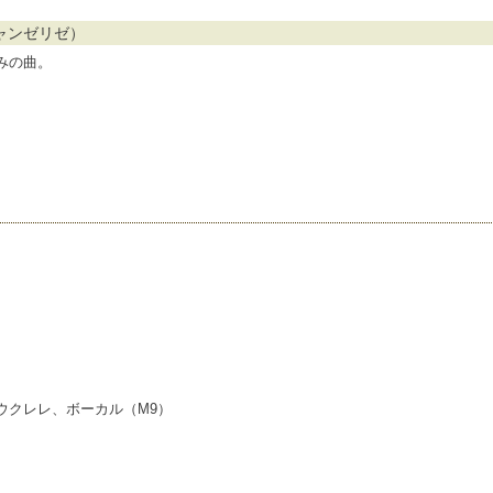
ー、シャンゼリゼ）
みの曲。
ウクレレ、ボーカル（M9）