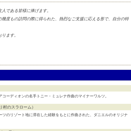
友人である皆様に捧げます。
の幾度もの訪問の際に得られた、熱烈なご支援に応える形で、自分の特
おります。
アコーディオンの名手トニー・ミュレナ作曲のマイナーワルツ。
クロワ=フリ村のスラローム）
ーツのリゾート地に滞在した経験をもとに作曲された、ダニエルのオリジナ