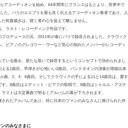
らアコーディオンを始め、64年間常にフランスはもとより、世界中で
ました。パリのエスプリを最も良く伝えるアコーディオン奏者であり、人
した蛇腹裁きは、聴く者の心を捉えて離しません。
る、ラスト・レコーディング作品です。
プロデュースの元、2011年の春にパリで録音されました。クラヴィク
ル、ピアノのグレゴリー・ヴーなど気心の知れたメンバーがレコーディ
っている曲を、新たな装いで録音するというコンセプトで決められまし
伝える1曲目。早弾きが心地いい2曲目。バンドネオンの演奏が堪能出来
ル曲、2、4、6曲目。そしてクラヴィクの手による11と14曲目は、愛す
です。8曲目はエディット・ピアフの歌唱で、9曲目はシャルル・アズナ
。ラストは大定番曲で明るくアルバムの幕が下ろされます。
揮されたアルバムであり、特に日本のファンのみなさんに捧げられた作
ァンのみなさまに